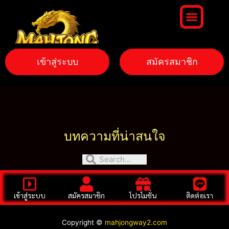
เข้าสู่ระบบ
สมัครสมาชิก
บทความที่น่าสนใจ
เข้าสู่ระบบ
สมัครสมาชิก
โปรโมชั่น
ติดต่อเรา
Copyright ©
mahjongway2.com